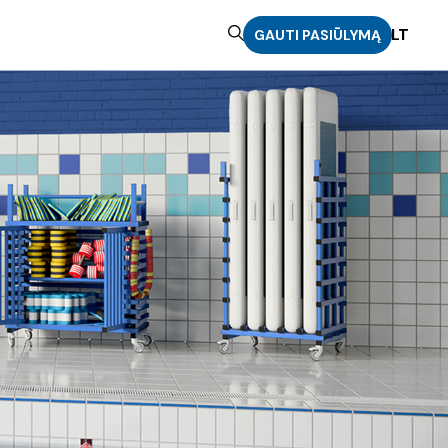
LT
GAUTI PASIŪLYMĄ