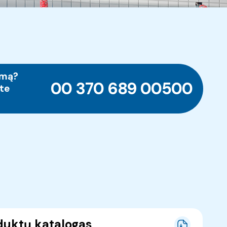
imą?
00 370 689 00500
te
duktų katalogas