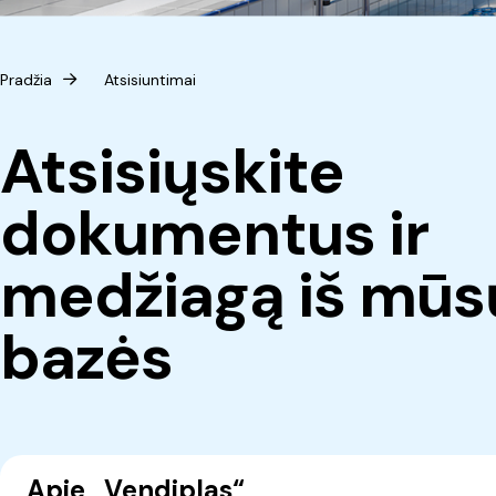
Pradžia
Atsisiuntimai
Atsisiųskite
dokumentus ir
medžiagą iš mūs
bazės
Apie „Vendiplas“