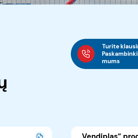
Turite klaus
Paskambinki
mums
ų
„Vendiplas“ pro