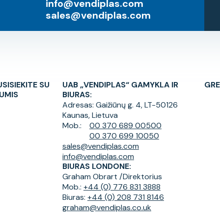
info@vendiplas.com
sales@vendiplas.com
USISIEKITE SU
UAB „VENDIPLAS“ GAMYKLA IR
GRE
UMIS
BIURAS:
Adresas:
Gaižiūnų g. 4, LT-50126
Kaunas, Lietuva
Mob.:
00 370 689 00500
00 370 699 10050
sales@vendiplas.com
info@vendiplas.com
BIURAS LONDONE:
Graham Obrart /
Direktorius
Mob.:
+44 (0) 776 831 3888
Biuras:
+44 (0) 208 731 8146
graham@vendiplas.co.uk