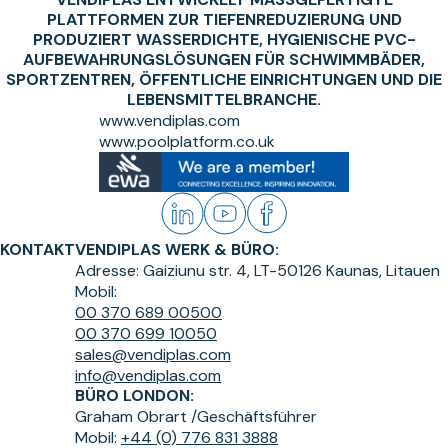
LATTFORMEN ZUR TIEFENREDUZIERUNG UND P
RODUZIERT WASSERDICHTE, HYGIENISCHE PVC-A
UFBEWAHRUNGSLÖSUNGEN FÜR SCHWIMMBÄDER, S
PORTZENTREN, ÖFFENTLICHE EINRICHTUNGEN UND DIE L
EBENSMITTELBRANCHE.
www.vendiplas.com
www.poolplatform.co.uk
KONTAKT
VENDIPLAS WERK & BÜRO:
Adresse:
Gaiziunu str. 4, LT-50126 Kaunas, Litauen
Mobil:
00 370 689 00500
00 370 699 10050
sales@vendiplas.com
info@vendiplas.com
BÜRO LONDON:
Graham Obrart /
Geschäftsführer
Mobil:
+44 (0) 776 831 3888